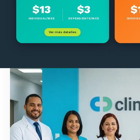
$13
$3
$
INDIVIDUAL/MES
DEPENDIENTE/MES
INDIVID
Ver más detalles