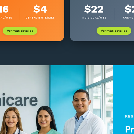
16
$4
$22
$
UAL/MES
DEPENDIENTE/MES
INDIVIDUAL/MES
CÓNYU
Ver más detalles
Ver más detalles
RES
Pr