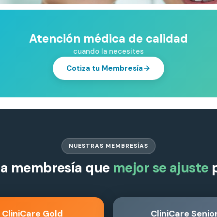
Atención médica de calidad
cuando la necesites
Cotiza tu Membresía
NUESTRAS MEMBRESÍAS
 la membresía que
mejor se ajuste
p
CliniCare Gold
CliniCare Senio