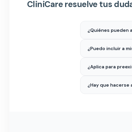
CliniCare resuelve tus dud
¿Quiénes pueden ad
Cualquier persona p
¿Puedo incluir a m
condición médica.
Sí, se puede incluir 
¿Aplica para preex
etc.) en las membres
Senior solo se puede 
Sí, las preexistenc
¿Hay que hacerse a
No, solo hay que com
la membresía solicit