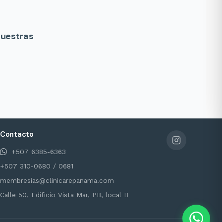
nuestras
Contacto
+507 6385-6363
+507 310-0680 / 0681
membresias@clinicarepanama.com
Calle 50, Edificio Vista Mar, PB, local B