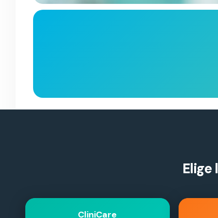
Elige
CliniCare